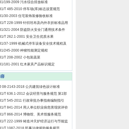
31/199-2009 污水综合排放标准
31/T 485-2010 停车场(库)标志设置规范
31/30-2003 住宅装饰装修验收标准
31/T 228-1999 针织坯布及内外衣折标准品用
单耗计算方法
31/321-2004 防盗防火安全门通用技术条件
31/T 262.1-2001 安全卫生优质水果
31/37-1999 机械式停车设备安全技术规程及
行管理
31/245-2000 种猪性能测定规程
31/T 208-2002 小包装蔬菜
31/181-2001 红木家具产品标识规定
内容
J 08-2143-2018 公共建筑绿色设计标准
31/T 636.1-2012 会议经营与服务规范 第1部
：会议服务机构
31/T 545-2011 行政审批办事指南编制指引
31/T 841-2014 用人单位职业病危害现状评价
术导则
31/T 866-2014 博物馆、美术馆服务规范
31/T 222-1999 铸造冲天炉经济运行与节能监
31/T 1087-2018 民事法律援助服务规范