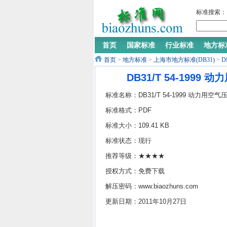
标准搜索：
首页
国家标准
行业标准
地方标
首页
>
地方标准
>
上海市地方标准(DB31)
>
D
DB31/T 54-199
标准名称：DB31/T 54-1999 动力用空气
机(站)经济运行与节能监测
标准格式：PDF
标准大小：109.41 KB
标准状态：现行
推荐等级：★★★★
授权方式：免费下载
解压密码：www.biaozhuns.com
更新日期：2011年10月27日