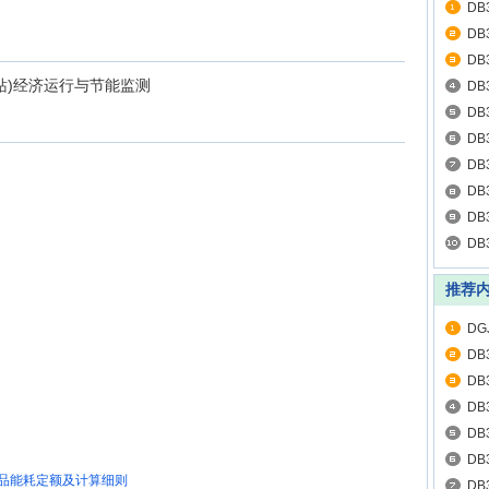
DB
DB
DB
缩机(站)经济运行与节能监测
DB
电
DB
DB
DB
运
DB
DB
DB
推荐
DG
DB
分
DB
DB
技
DB
DB
单位产品能耗定额及计算细则
测
DB