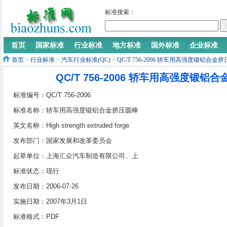
标准搜索：
首页
国家标准
行业标准
地方标准
国外标准
企业标准
首页
>
行业标准
>
汽车行业标准(QC)
>
QC/T 756-2006 轿车用高强度锻铝合金
QC/T 756-2006 轿车用高强度锻铝
标准编号：QC/T 756-2006
标准名称：轿车用高强度锻铝合金挤压圆棒
材
英文名称：High strength extruded forge
aluminium alloy round bar materials for
发布部门：国家发展和改革委员会
passenger cars
起草单位：上海汇众汽车制造有限公司、上
海大学
标准状态：现行
发布日期：2006-07-26
实施日期：2007年3月1日
标准格式：PDF