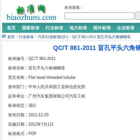
标准搜索：
首页
国家标准
行业标准
地方标准
国外标准
企业标准
首页
>
行业标准
>
汽车行业标准(QC)
>
QC/T 861-2011 盲孔平头六角铆螺母
QC/T 861-2011 盲孔平头六
标准编号：QC/T 861-2011
标准名称：盲孔平头六角铆螺母
英文名称：Flat head threaded tubular
hexagon blind rivets
发布部门：中华人民共和国工业和信息化部
起草单位：广州汽车集团有限公司汽车工程
研究院、长安福特马自达汽车有限公司南京
标准状态：现行
公司
发布日期：2011-12-20
实施日期：2012年7月1日
标准格式：PDF