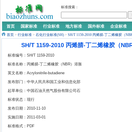
标准搜索：
首页
国家标准
行业标准
地方标准
国外标准
企业标准
首页
>
行业标准
>
石化行业标准(SH)
>
SH/T 1159-2010 丙烯腈-丁二烯橡胶（
SH/T 1159-2010 丙烯腈-丁二烯橡胶（
标准编号：SH/T 1159-2010
标准名称：丙烯腈-丁二烯橡胶（NBR）溶胀
度的测定
英文名称：Acrylonitrile-butadiene
rubber（NBR）——Determination of the
发布部门：中华人民共和国工业和信息化部
swelling ratio
起草单位：中国石油天然气股份有限公司石
油化工研究院兰州化工研究中心
标准状态：现行
发布日期：2010-11-10
实施日期：2011-03-01
标准格式：PDF