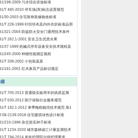
31/199-2009 污水综合排放标准
31/T 485-2010 停车场(库)标志设置规范
31/30-2003 住宅装饰装修验收标准
31/T 228-1999 针织坯布及内外衣折标准品用
单耗计算方法
31/321-2004 防盗防火安全门通用技术条件
31/T 262.1-2001 安全卫生优质水果
31/37-1999 机械式停车设备安全技术规程及
行管理
31/245-2000 种猪性能测定规程
31/T 208-2002 小包装蔬菜
31/181-2001 红木家具产品标识规定
内容
31/T 705-2013 普通级实验用羊的病原监测
31/T 630-2012 医疗保险社会服务规范
31/T 192.1-2012 单季晚稻栽培技术规范 第1
分 水直播栽培技术
J 08-2139-2018 住宅建筑绿色设计标准
31/210-1998 杂交甜瓜种子标准
31/T 1234-2020 城市森林碳汇计量监测技术
程
31/T 794-2014 老年护理院分级护理要求