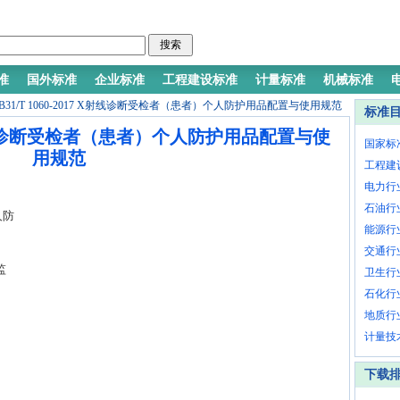
准
国外标准
企业标准
工程建设标准
计量标准
机械标准
B31/T 1060-2017 X射线诊断受检者（患者）个人防护用品配置与使用规范
标准
7 X射线诊断受检者（患者）个人防护用品配置与使
国家标
用规范
工程建
电力行
石油行
人防
能源行
交通行
监
卫生行
石化行
地质行
计量技
下载