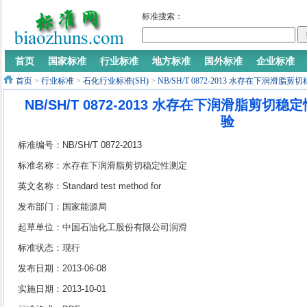
标准搜索：
首页
国家标准
行业标准
地方标准
国外标准
企业标准
首页
>
行业标准
>
石化行业标准(SH)
>
NB/SH/T 0872-2013 水存在下润滑
NB/SH/T 0872-2013 水存在下润滑脂剪切
验
标准编号：NB/SH/T 0872-2013
标准名称：水存在下润滑脂剪切稳定性测定
法 水稳定性试验
英文名称：Standard test method for
determination of shear stability of lubricating
发布部门：国家能源局
grease in presence of water(water stability
起草单位：中国石油化工股份有限公司润滑
test)
油重庆分公司
标准状态：现行
发布日期：2013-06-08
实施日期：2013-10-01