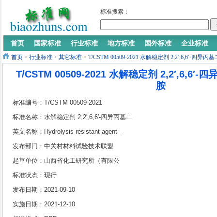
标准搜索：
首页
国家标准
行业标准
地方标准
国外标准
企业标准
首页
>
行业标准
>
其它标准
>
T/CSTM 00509-2021 水解稳定剂 2,2′,6,6′-
T/CSTM 00509-2021 水解稳定剂 2,2′,6,
胺
标准编号：T/CSTM 00509-2021
标准名称：水解稳定剂 2,2′,6,6′-四异丙基二
苯基碳化二亚胺
英文名称：Hydrolysis resistant agent—
2,2′,6,6′-Tetraisopropyldiphenyl carbodiimide
发布部门：中关村材料试验技术联盟
起草单位：山西省化工研究所（有限公
司）、交城县吉昌信塑料助剂有限公司、昆
标准状态：现行
山鼎发化工有限公司、山西科通化工有限公
发布日期：2021-09-10
司
实施日期：2021-12-10