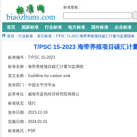
标准搜索：
首页
国家标准
行业标准
地方标准
国外标准
企业标准
首页
>
行业标准
>
其它标准
>
T/PSC 15-2023 海带养殖项目碳汇计量与监测指南
T/PSC 15-2023 海带养殖项目碳汇
标准编号：T/PSC 15-2023
标准名称：海带养殖项目碳汇计量与监测指
南
英文名称：Guildline for carbon sink
accounting and monitoring of kelp culture
发布部门：中国太平洋学会
project
起草单位：威海市蓝色经济研究院有限公
司、中国水产科学研究院黄海水产研究所、
标准状态：现行
中国科学院烟台海岸带研究所、深圳嘉德瑞
发布日期：2023-12-19
碳资产股份有限公司、大自然保护协会、山
实施日期：2024-01-01
东大学、威海市世代海洋生物科技股份有限
标准格式：PDF