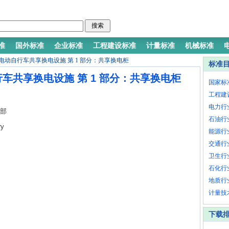
准
国外标准
企业标准
工程建设标准
计量标准
机械标准
2025 电动自行车共享换电设施 第 1 部分：共享换电柜
标准
电动自行车共享换电设施 第 1 部分：共享换电柜
国家标
工程建
电力行
 部
石油行
ry
能源行
ry
交通行
卫生行
石化行
治
地质行
计量技
下载