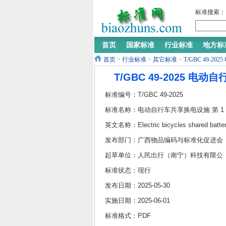
标准搜索：
首页
国家标准
行业标准
地方标
首页
>
行业标准
>
其它标准
>
T/GBC 49-
T/GBC 49-2025 
标准编号：T/GBC 49-2025
标准名称：电动自行车共享换电设施 第 1
分：共享换电柜
英文名称：Electric bicycles shared batte
swapping facilities— Part 1:Shared batte
发布部门：广西物品编码与标准化促进会
swapping cabinet
起草单位：人民出行（南宁）科技有限公
司、南宁市电动车行业协会、广西壮族自
标准状态：现行
区标准技术研究院
发布日期：2025-05-30
实施日期：2025-06-01
标准格式：PDF