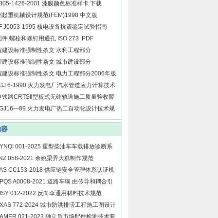
B05-1426-2001 漆膜颜色标准样卡 下载
起重机械设计规范(FEM)1998 中文版
F J0053-1995 核电设备抗震鉴定试验指南
件 螺栓和螺钉用通孔 ISO 273 .PDF
程建设标准强制性条文 水利工程部分
程建设标准强制性条文 城市建设部分
程建设标准强制性条文 电力工程部分2006年版
GJ 6-1990 火力发电厂汽水管道应力计算技术
定
速铁路CRTSⅡ型板式无砟轨道施工质量验收暂
准 铁建设[2009]218号
DGJ16—89 火力发电厂热工自动化设计技术规
 仅供参考
内容
CYNQI 001-2025 重型柴油车车载排放诊断系
（OBD）应用技术要求
ZNZ 058-2021 余姚梁弄大糕制作规范
AS CC153-2018 供应链安全管理体系认证机
要求
CPQS A0008-2021 道路车辆 由传导和耦合引
的电骚扰 沿高压屏蔽电源线的电瞬态传导
JJSY 012-2022 反向伞通用材料技术规范
GXAS 772-2024 城市防洪排涝工程施工图设计
件审查工作规范
CAMER 021-2023 独立后市场配件检测技术要