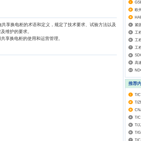
GS
欧州
HA
施共享换电柜的术语和定义，规定了技术要求、试验方法以及
紧固
营及维护的要求。
工
用共享换电柜的使用和运营管理。
工
工
SD
规
高
行标
N
定
推荐
T/
统
T/
CN
构
T/
起
T/
T/
文
T/