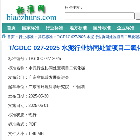
标准搜索：
首页
国家标准
行业标准
地方标准
国外标准
企业标准
首页
>
行业标准
>
其它标准
>
T/GDLC 027-2025 水泥行业协同处置项目二氧
T/GDLC 027-2025 水泥行业协同处置项目
标准编号：T/GDLC 027-2025
标准名称：水泥行业协同处置项目二氧化碳
减排量核算方法学
发布部门：广东省低碳发展促进会
起草单位：广东省环境科学研究院、中国科
学院广州能源研究所、广东省环境科学学
发布日期：2025-05-30
会、广东省水泥行业协会、广东省低碳发展
实施日期：2025-06-01
促进会、广东塔牌集团股份有限公司蕉岭分
标准状态：现行
公司、梅州皇马水泥有限公司、蕉岭县龙腾
标准格式：PDF
旋窑水泥有限公司、广州市越堡水泥有限公
文件大小：1.49 MB