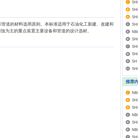
SH
色
SH
规
SH
和管道的材料选用原则。本标准适用于石油化工新建、改建和
范
SH
腐蚀为主的重点装置主要设备和管道的设计选材。
NB
冷
SH
收
SH
工
SH
热
SH
道
SH
计
推荐
NB
法
SH
料
SH
乙烯
NB
的
SH
设
NB
测
SH