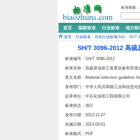
标准搜索：
首页
国家标准
行业标准
地方标
首页
>
行业标准
>
石化行业标准(SH)
>
SH/
SH/T 3096-20
标准编号：SH/T 3096-2012
标准名称：高硫原油加工装置设备和管道
计选材导则
英文名称：Material selection guideline fo
design of equipment and piping in units
发布部门：中华人民共和国工业和信息化
processing sulfur crude oils
起草单位：中石化洛阳工程有限公司
标准状态：现行
发布日期：2012-11-07
实施日期：2013-03-01
标准格式：PDF