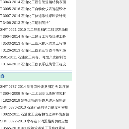
/T 3043-2014 石油化工设备管道钢结构表面
和标志规定
/T 3005-2016 石油化工自动化仪表选型设计
范
/T 3007-2014 石油化工储运系统罐区设计规
/T 3406-2013 石油化工钢制管法兰
/SH/T 0521-2010 乙二醇型和丙二醇型发动机
却液
/T 3904-2014 石油化工建设工程项目竣工验
规定
/T 3533-2013 石油化工给水排水管道工程施
及验收规范
/T 3126-2013 石油化工仪表及管道伴热和绝
设计规范
 3501-2011 石油化工有毒、可燃介质钢制管
工程施工及验收规范
/T 3164-2012 石油化工仪表系统防雷工程设
规范
内容
/SH/T 0737-2014 沥青弹性恢复测定法 延度仪
/T 3604-2009 石油化工水泥基无收缩灌浆材
应用技术规程
/T 1823-2019 冷热水输送管道系统用耐热聚
（PE-RT）专用料
/SH/T 0870-2013 石油产品的动力黏度和密度
测定及运动黏度的计算 斯塔宾格黏度计法
/T 3022-2011 石油化工设备和管道涂料防腐蚀
计规范
/SH/T 0872-2013 水存在下润滑脂剪切稳定性
定法 水稳定性试验
/T 3565-2018 X80级钢管道施工及验收规范