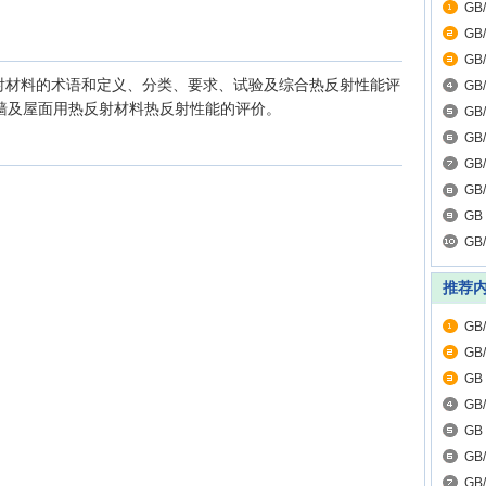
GB
GB
的
GB
射材料的术语和定义、分类、要求、试验及综合热反射性能评
及
GB
及屋面用热反射材料热反射性能的评价。
GB
GB
GB
GB
术
GB
分
GB
推荐
GB
GB
GB
第
GB
量
GB
GB
求 
GB