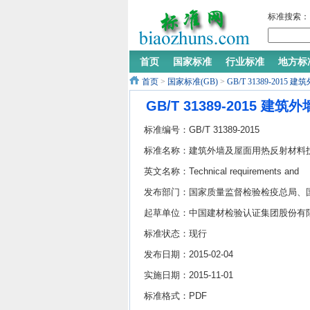
标准搜索：
首页
国家标准
行业标准
地方标
首页
>
国家标准(GB)
>
GB/T 31389-2
GB/T 31389-201
标准编号：GB/T 31389-2015
标准名称：建筑外墙及屋面用热反射材料
术条件及评价方法
英文名称：Technical requirements and
evaluation methods of solar reflective
发布部门：国家质量监督检验检疫总局、
materials for exterior walls and roofs
家标准化管理委员会
起草单位：中国建材检验认证集团股份有
公司、中国建材检验认证集团西安有限公
标准状态：现行
司、深圳市嘉达高科产业发展有限公司、
发布日期：2015-02-04
海广毅涂料有限公司、阿克苏诺贝尔太古
实施日期：2015-11-01
油（上海）有限公司、广东华润涂
标准格式：PDF