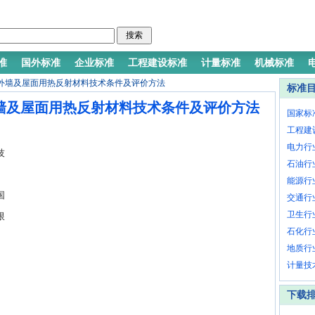
准
国外标准
企业标准
工程建设标准
计量标准
机械标准
015 建筑外墙及屋面用热反射材料技术条件及评价方法
标准
5 建筑外墙及屋面用热反射材料技术条件及评价方法
国家标
工程建
电力行
技
石油行
能源行
国
交通行
卫生行
限
石化行
地质行
上
计量技
漆
下载