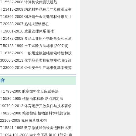
/T 15532-2008 计算机软件测试规范
/T 23413-2009 纳米材料晶粒尺寸及微观应变
测定 X射线衍射线宽化法
/T 16866-2006 铜及铜合金无缝管材外形尺寸
允许偏差
/T 20933-2007 热轧U型钢板桩
/T 19001-2016 质量管理体系 要求
/T 21472-2008 食品工业用不锈钢弯头和三通
/T 50123-1999 土工试验方法标准 [2007版]
/T 16762-2009 一般用途钢丝绳吊索特性和技
条件
 30000.3-2013 化学品分类和标签规范 第3部
：易燃气体
/T 33000-2016 企业安全生产标准化基本规范
内容
/T 1793-2000 航空燃料水反应试验法
/T 5536-1985 植物油脂检验 熔点测定法
 19079.9-2013 体育场所开放条件与技术要求
9部分：射箭场所
/T 9823-2008 粮油检验 植物油料饼粕总含氮
的测定
 22169-2008 氟磺胺草醚水剂
/T 15841-1995 数字微波通信设备进网技术要
2～8 GHz数字微波收发信机
/T 1094.101-2008 电力变压器 第10.1部分: 声