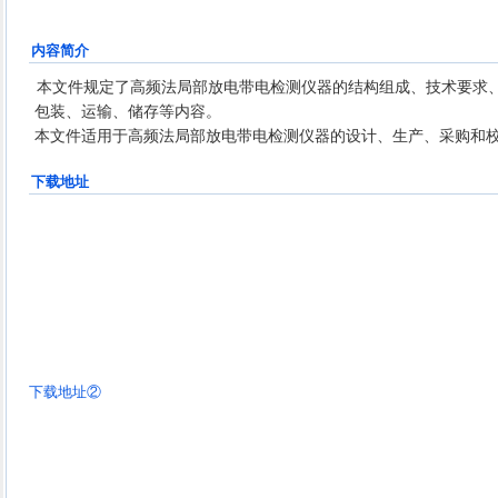
力科学研究院、内蒙古电力科学研究院、清
华大学、北京圣泰实时电气技术有限公司、
内容简介
保定天威新域科技发展有限公司
本文件规定了高频法局部放电带电检测仪器的结构组成、技术要求
包装、运输、储存等内容。
本文件适用于高频法局部放电带电检测仪器的设计、生产、采购和
下载地址
下载地址②