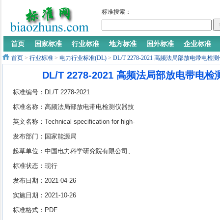
标准搜索：
首页
国家标准
行业标准
地方标准
国外标准
企业标准
首页
>
行业标准
>
电力行业标准(DL)
>
DL/T 2278-2021 高频法局部放电带电
DL/T 2278-2021 高频法局部放电带
标准编号：DL/T 2278-2021
标准名称：高频法局部放电带电检测仪器技
术规范
英文名称：Technical specification for high-
frequency partial discharge live-testing
发布部门：国家能源局
detector
起草单位：中国电力科学研究院有限公司、
国网北京市电力公司、国网北京市电力公司
标准状态：现行
电力科学研究院、国网湖北省电力有限公司
发布日期：2021-04-26
电力科学研究院、国网江苏省电力有限公司
实施日期：2021-10-26
电力科学研究院、广东电网有限责任公司电
标准格式：PDF