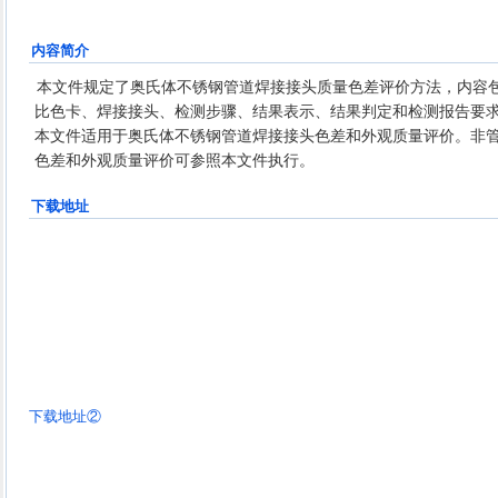
备有限公司、哈尔滨工程大学、青山钢管有
限公司、福建青拓特钢技术研究有限公司、
内容简介
宁德时代新能源科技股份有限公司、中国石
本文件规定了奥氏体不锈钢管道焊接接头质量色差评价方法，内容
化工程建设有限公司、中国机械总院集团哈
比色卡、焊接接头、检测步骤、结果表示、结果判定和检测报告要
本文件适用于奥氏体不锈钢管道焊接接头色差和外观质量评价。非
尔滨焊接研究所有限公司、华北水利水电大
色差和外观质量评价可参照本文件执行。
学、中国科学院金属研究所
下载地址
下载地址②