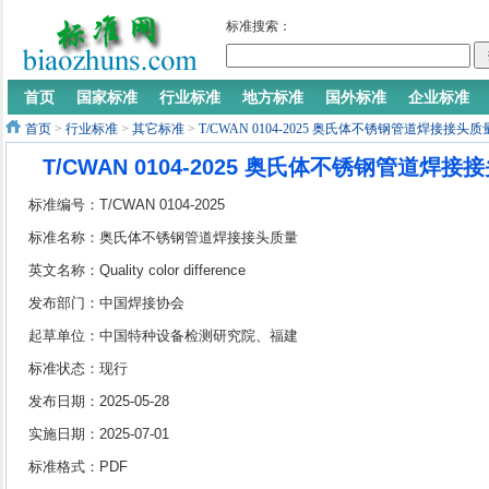
标准搜索：
首页
国家标准
行业标准
地方标准
国外标准
企业标准
首页
>
行业标准
>
其它标准
>
T/CWAN 0104-2025 奥氏体不锈钢管道焊接接
T/CWAN 0104-2025 奥氏体不锈钢管道
标准编号：T/CWAN 0104-2025
标准名称：奥氏体不锈钢管道焊接接头质量
色差评价方法
英文名称：Quality color difference
evaluation method for welding joints of
发布部门：中国焊接协会
austenitic stainless steel pipes
起草单位：中国特种设备检测研究院、福建
省特种设备检验研究院、天津市特种设备监
标准状态：现行
督检验技术研究院、合肥通用机械研究院有
发布日期：2025-05-28
限公司、哈尔滨威尔焊接有限责任公司、北
实施日期：2025-07-01
京金威焊材有限公司、武汉市润之达石化设
标准格式：PDF