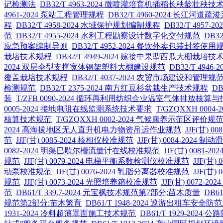
记检测法
DB32/T 4963-2024 微喷灌培育机插稻长秧龄壮秧技
4961-2024 泵站工程管理规程
DB32/T 4960-2024 长江
程
DB32/T 4958-2024 水域保护规划编制规程
DB32/T 495
范
DB32/T 4955-2024 水利工程勘察设计数字化交付规范
DB3
应急预案编制导则
DB32/T 4952-2024 餐饮外卖包装封签使用
栽培技术规程
DB32/T 4949-2024 嫁接中果型西瓜大棚栽培技
2024 双层伞型支撑宽体钢架塑料大棚建设规范
DB32/T 49
覆盖栽培技术规程
DB32/T 4037-2024 农贸市场建设和管理规
检测规范
DB32/T 2375-2024 南方红豆杉盆栽生产技术规程
DB
装
T/ZFB 0090-2024 循环再利用纺织企业温室气体排放核算
0005-2024 接地电阻在线监测系统技术要求
T/GZQXXH 00
核算技术规范
T/GZQXXH 0002-2024 气候康养示范区评价规
2024 高海拔地区无人直升机电力物资吊运作业规范
JJF(甘) 
范
JJF(甘) 0085-2024 核相仪校准规范
JJF(甘) 0084-202
0082-2024 明渠巴歇尔槽流量计在线校准规范
JJF(甘) 008
规范
JJF(甘) 0079-2024 电梯平衡系数检测仪校准规范
JJF(甘
动泵校准规范
JJF(甘) 0076-2024 乳脂分离器校准规范
JJF(甘
规范
JJF(甘) 0073-2024 光照培养箱校准规范
JJF(甘) 0072
范
DB61/T 339.7-2024 元宝枫技术规范第7部分:苗木质量
DB6
规范第2部分:苗木繁育
DB61/T 1948-2024 巡游出租车安
1931-2024 冷料超薄罩面施工技术规范
DB61/T 1929-2