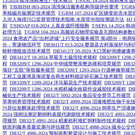
15-2024 猪冷冻精液生产技术规范
T/SXSL 14-2024 猪精
料
T/BJBJSH 003-2024 清洗保洁服务机构等级评价要求
T/G
率核磁共振测定技术规范
T/GRM 107-2024 矿区烧变岩含
入河入海排污口监督管理技术指南 水质荧光指纹溯源方法
HJ
则
T/SHQAP 018-2024 人真皮成纤维细胞
T/SEPA 14-20
处理方法
T/GRM 104-2024 高频岩石物理实验及孔隙结构参
2024 食用农产品“出村进城”上行安全服务规范 第4部分：电商
分：寄递物流环节
DB3611/T 013-2024 婺源县古村落保护与利
蛏蚌增殖放流技术规范
DB3412/T 20-2024 大口黑鲈池塘
程
DB3412/T 18-2024 草莓无土栽培技术规程
DB3209/T 12
程
DB3209/T 1296-2024 中华绒螯蟹亲蟹选择和培育规范
DB3
项目“五联”审批服务规范
DB3209/T 1293-2024 行道树修剪规范
工程工业废渣及海泥复合再生材料稳定碎石施工技术规范
DB
范
DB3209/T 1289-2024 洋马菊花生产技术规程
DB3209/T 1
程
DB3209/T 1286-2024 水稻机械化收获作业减损技术规程
DB
械化生产技术规程
DB32/T 5002-2024 食品安全督导工作规范
旱养饲养管理技术规程
DB32/T 4999-2024 沼液堆肥生物干
污异位发酵床处理技术规范
DB32/T 4996-2024 饲草生产
2024 强饲法测定鹅饲料表观代谢能技术规程
DB32/T 499
理规范
DB32/T 4991-2024 稻麦秸秆堆贮饲料制作技术规程
D
铁班列服务质量监测与评估规范
DB32/T 4988-2024 城
范
DB32/T 4986-2024 预制装配桥梁设计与施工技术规范
DB3