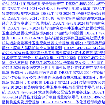
4984-2024 住宅电梯使用安全管理规范
DB32/T 4983-202
南
DB32/T 4981-2024 公路水运工程平安工地建设规范
DB32
预防数据归集技术规范
DB32/T 4978-2024 农业物联网基
范
DB32/T 4976-2024 污水处理厂智能化管理系统建设技术规
经介入导管室建设与管理规范
DB32/T 4973.8-202
算
DB32/T 4973.7-2024 核与辐射突发事件卫生应急处置
卫生应急处置技术规范 第6部分：辐射防护站设置
DB32/T
监测
DB32/T 4973.4-2024 核与辐射突发事件卫生应
核与辐射突发事件卫生应急处置技术规范 第3部分：现场流行
部分：应急人员防护与个人剂量监测
DB32/T 4973.1-
4972.9-2024 传染病突发公共卫生事件应急处置技术规范 第
技术规范 第8部分：标本的采集、保存和运输
DB32/T 49
测、评估与控制
DB32/T 4972.6-2024 传染病突发
4972.5-2024 传染病突发公共卫生事件应急处置技术规范 第5
规范 第4部分：现场流行病学调查
DB32/T 4972.3-20
2024 传染病突发公共卫生事件应急处置技术规范 第2部分：
规范 第1部分：监测预警
DB32/T 4972.11-2024 
4972.10-2024 传染病突发公共卫生事件应急处置技术规范 
范
DB32/T 4970-2024 党政机关办公区域安保服务规范
DB32
4968-2024 药品临床综合评价项目质量控制规范
DB32/T 4
播机构服务及运营规范
DB32/T 4965-2024 一体化基质