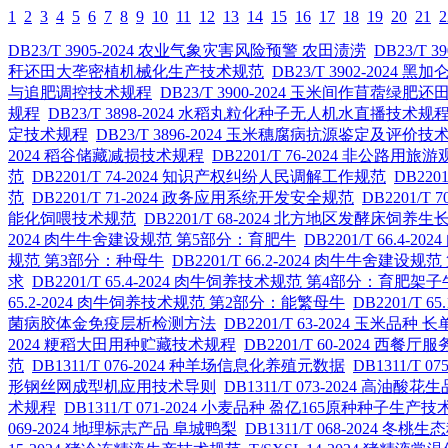
1
2
3
4
5
6
7
8
9
10
11
12
13
14
15
16
17
18
19
20
21
2
DB23/T 3905-2024 农业气象灾害风险预警 农田渍涝
DB23/T
秆还田大垄密植机械化生产技术规范
DB23/T 3902-202
与追肥调控技术规程
DB23/T 3900-2024 玉米间作苜蓿
规程
DB23/T 3898-2024 水稻丸粒化种子无人机水直播技术规
定技术规程
DB23/T 3896-2024 玉米穗腐病抗源鉴定及评价技
2024 稻谷储藏减损技术规程
DB2201/T 76-2024 非公路
范
DB2201/T 74-2024 知识产权纠纷人民调解工作规范
DB220
范
DB2201/T 71-2024 政务应用系统开发安全规范
DB2201/
能化饲喂技术规范
DB2201/T 68-2024 北方地区发酵床饲
2024 肉牛牛舍建设规范 第5部分：育肥牛
DB2201/T 66.
规范 第3部分：种母牛
DB2201/T 66.2-2024 肉牛牛舍建设
求
DB2201/T 65.4-2024 肉牛饲养技术规范 第4部分：育肥架子
65.2-2024 肉牛饲养技术规范 第2部分：能繁母牛
DB2201/T
菌病胶体金免疫层析检测方法
DB2201/T 63-2024 玉米品种 长
2024 粳稻大田用种贮藏技术规程
DB2201/T 60-2024 西餐厅
范
DB1311/T 076-2024 种羊场信息化养殖元数据
DB1311/T
形钢丝网成型机应用技术导则
DB1311/T 073-2024 高
术规程
DB1311/T 071-2024 小麦品种 盈亿165原种种子生产
069-2024 地理标志产品 阜城鸭梨
DB1311/T 068-2024 冬