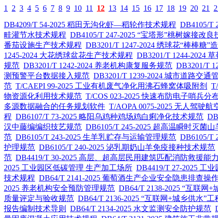
1
2
3
4
5
6
7
8
9
10
11
12
13
14
15
16
17
18
19
20
21
2
DB4209/T 54-2025 稻田无沟化虾—稻轮作技术规程
DB4105
畦灌节水技术规程
DB4105/T 247-2025 “宝塔形”桃树嫁接
番茄设施生产技术规程
DB3201/T 1247-2024 绣球花“棒
1245-2024 大花绣球盆花生产技术规程
DB3201/T 1244-2
规范
DB3201/T 1242-2024 养老机构康复服务规范
DB3201/T
测预警平台数据接入规范
DB3201/T 1239-2024 城市道
范
T/CAEPI 99-2025 工业有机废气净化用沸石蜂窝体吸附剂
T
物资源化利用技术规范
T/COS 023-2025 快速布防电子
多源数据融合的任务规划软件
T/AOPA 0075-2025 无
程
DB6107/T 73-2025 略阳乌鸡种鸡场鸡白痢净化技术规范
D
汉中藤编编织技艺规范
DB6105/T 245-2025 超高温瞬时
范
DB6105/T 243-2025 生羊乳贮存与运输管理规范
DB6105
护理规范
DB6105/T 240-2025 泌乳期奶山羊免疫接种技术规范
范
DB4419/T 30-2025 高层、超高层民用建筑匹配消防救援
2025 工业园区低碳管理 生产加工场所
DB4419/T 27-202
技术规程
DB64/T 2141-2025 葡萄酒生产企业安全隐患排查操
2025 养老机构安全预防管理规范
DB64/T 2138-2025 
质量评定与验收规范
DB64/T 2136-2025 “互联网+城乡
报告编制技术导则
DB64/T 2134-2025 水文监测安全防护规范