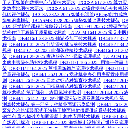
于人工智能的数据中心节能技术要求
T/CCSA 617-202
络数字地图技术要求
T/CCSA 615-2025 边缘数据中心
低碳评估规范
T/CCSA 382.3-2025 智能化运维(AIOps
统知识库框架
T/CASME 1928-2025 铁塔智能监测技术规范
D
2025 研学旅游课程与线路设计指南
LB/T 091-2025 出境研
结构住宅工程施工质量验收标准
T/CACM 1641-2025 
术指南
DB4416/T 38-2025 仙湖茶加工技术规程
DB4416/T 
程
DB4416/T 35-2025 红锥混交林造林技术规程
DB4416/T
规程
DB4416/T 32-2025 仙湖茶种植技术规程
DB4416/T 3
范
DB4416/T 29-2025 家政服务企业风险管理规范
T/CACM 
米病虫害绿色防控技术规程
DB3711/T 166-2025 “用海一件
范
DB3711/T 164-2025 莒州黑鸡饲养管理技术规程
DB3711/
质量评价规范
DB44/T 2621-2025 党政机关办公用房配置使用
则
DB44/T 2619-2025 日本对虾苗种繁育技术规范
DB44/T 
程
DB44/T 2616-2025 四指马鲅苗种繁育技术规范
DB44/T 2
算技术规范 第五部分：农田氮淋溶监测
DB44/T 2614.
测
DB44/T 2614.2-2025 农业面源污染监测及测算技术规
测算技术规范 第一部分：种植业面源污染监测
DB44/T 26
泵复合冷热源装配式干法施工地面辐射供暖供冷系统技术规程
钢丝布-聚合物砂浆加固混凝土构件应用技术规程
DBJ04/T 
广场设计标准
DBJ04/T 482-2025 海绵城市设施运行维护及管