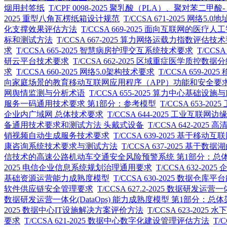
烟用封签纸
T/CPF 0098-2025 聚乳酸（PLA）、聚对苯
2025 重型八角瓦楞纸箱设计规范
T/CCSA 671-2025 网络5.
化支撑效果评估方法
T/CCSA 669-2025 面向互联网
标和测试方法
T/CCSA 667-2025 算力网络运载力指数评估技
求
T/CCSA 665-2025 智慧病房护理交互系统技术要求
T/CC
研云平台技术要求
T/CCSA 662-2025 区域重症医学质控数
求
T/CCSA 660-2025 网络5.0架构技术要求
T/CCSA 659
向家庭场景的教育移动互联网应用程序（APP）功能和安全要
网舆情监测与分析术语
T/CCSA 655-2025 算力中心基础
服务一码通用技术要求 第1部分：参考模型
T/CCSA 653
企业内广域网 总体技术要求
T/CCSA 644-2025 工业
备通用技术要求和测试方法 头戴式设备
T/CCSA 642-2
销视频自动生成服务技术要求
T/CCSA 639-2025 基
康咨询系统技术要求与测试方法
T/CCSA 637-2025 
信技术的高速公路机动车交通安全风险预警系统 第1部分：总
2025 电信企业信息系统规划治理通用要求
T/CCSA 632-
基础资源运营能力成熟度模型
T/CCSA 630-2025 数据仓库
软件供应链安全管理要求
T/CCSA 627.2-2025 数据研发
数据研发运营一体化(DataOps) 能力成熟度模型 第1部分：总
2025 数据中心IT设施解决方案评价方法
T/CCSA 623-20
要求
T/CCSA 621-2025 数据中心数字化建设管理评估方法
T/