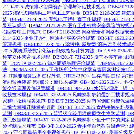
量固废混凝土应用技术规程
DB64/T 2131-2025 建筑施
2129-2025 城镇排水管网资产管理与评估技术规程
DB64/T
2025 装配式钢结构工程施工工艺标准
DB64/T 2126-202
范
DB64/T 2124-2025 无线电干扰排查工作规程
DB64/T 21
果互认规范
DB64/T 2121-2025 医疗卫生机构安全风险防控规
召回管理工作规范
DB64/T 2118-2025 网络安全和网络数
2114-2025 企业开办“一网通办”服务评价规范
DB64/T 192
管理规程
DB6105/T 238-2025 猕猴桃“屋脊型”高枝牵引技术规
2025 泵机系统数字化运行能效指标计算方法
T/CCSAS 05
种苗立体繁育技术规程
DB4201/T 731-2025 货车不停车
范
T/CNTA 002-2025 知名商标品牌评价规范
T/BPMA 33
法
T/BPMA 33.1-2025 工作场所空气中化学有害因素测
术 IT赋能服务业务过程外包（ITES-BPO）生存周期过程 第
流能转换装置 第4部分：新技术鉴定
GB 4824-2025 工
能交通管理设施设置标准
DB43/T 969-2025 水污染源锰
收获技术规程
DB43/T 3192-2025 风味熟制鹌鹑蛋加工技术规
家整理收纳服务规范
DB43/T 3189-2025 湖南省钢筋桁架
二烯含量和迁移量的测定
DB43/T 3187-2025 食品接触
监测
DB43/T 3185-2025 普通级实验用猫病原微生物学监测
DB
源元数据规范
DB43/T 3182-2025 风味熟制小鱼干中镉的
险监测技术规范
DB43/T 3180-2025 青少年自然教育绿色
2025 守合同重信用企业评价规范
T/CPF 0100-2025 质量