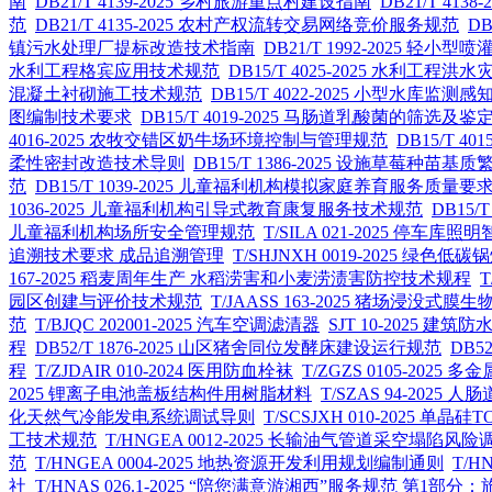
南
DB21/T 4139-2025 乡村旅游重点村建设指南
DB21/T 41
范
DB21/T 4135-2025 农村产权流转交易网络竞价服务规范
D
镇污水处理厂提标改造技术指南
DB21/T 1992-2025 轻
水利工程格宾应用技术规范
DB15/T 4025-2025 水利工
混凝土衬砌施工技术规范
DB15/T 4022-2025 小型水库监
图编制技术要求
DB15/T 4019-2025 马肠道乳酸菌的筛选及
4016-2025 农牧交错区奶牛场环境控制与管理规范
DB15/T 
柔性密封改造技术导则
DB15/T 1386-2025 设施草莓种苗
范
DB15/T 1039-2025 儿童福利机构模拟家庭养育服务质量要
1036-2025 儿童福利机构引导式教育康复服务技术规范
DB15
儿童福利机构场所安全管理规范
T/SILA 021-2025 停车库
追溯技术要求 成品追溯管理
T/SHJNXH 0019-2025 绿色
167-2025 稻麦周年生产 水稻涝害和小麦涝渍害防控技术规程
T
园区创建与评价技术规范
T/JAASS 163-2025 猪场浸没
范
T/BJQC 202001-2025 汽车空调滤清器
SJT 10-2025 建
程
DB52/T 1876-2025 山区猪舍同位发酵床建设运行规范
DB5
程
T/ZJDAIR 010-2024 医用防血栓袜
T/ZGZS 0105-20
2025 锂离子电池盖板结构件用树脂材料
T/SZAS 94-20
化天然气冷能发电系统调试导则
T/SCSJXH 010-2025 单晶
工技术规范
T/HNGEA 0012-2025 长输油气管道采空塌陷
范
T/HNGEA 0004-2025 地热资源开发利用规划编制通则
T/H
社
T/HNAS 026.1-2025 “陪您满意游湘西”服务规范 第1部分