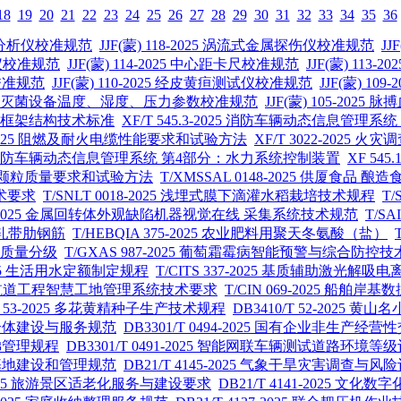
18
19
20
21
22
23
24
25
26
27
28
29
30
31
32
33
34
35
36
烷基汞分析仪校准规范
JJF(蒙) 118-2025 涡流式金属探伤仪校准规范
JJ
析仪校准规范
JJF(蒙) 114-2025 中心距卡尺校准规范
JJF(蒙) 1
表校准规范
JJF(蒙) 110-2025 经皮黄疸测试仪校准规范
JJF(蒙) 1
5 环氧乙烷灭菌设备温度、湿度、压力参数校准规范
JJF(蒙) 105-202
节点钢框架结构技术标准
XF/T 545.3-2025 消防车辆动态信息
6-2025 阻燃及耐火电缆性能要求和试验方法
XF/T 3022-202
2025 消防车辆动态信息管理系统 第4部分：水力系统控制装置
XF 5
的弹性颗粒质量要求和试验方法
T/XMSSAL 0148-2025 供厦食品 酿造
术要求
T/SNLT 0018-2025 浅埋式膜下滴灌水稻栽培技术规程
T
023-2025 金属回转体外观缺陷机器视觉在线 采集系统技术规范
T/S
用热轧带肋钢筋
T/HEBQIA 375-2025 农业肥料用聚天冬氨酸（盐）
器苗质量分级
T/GXAS 987-2025 葡萄霜霉病智能预警与综合防控
-2025 生活用水定额制定规程
T/CITS 337-2025 基质辅助激光
25 内河航道工程智慧工地管理系统技术要求
T/CIN 069-2025 船舶
/T 53-2025 多花黄精种子生产技术规程
DB3410/T 52-2025
务综合体建设与服务规范
DB3301/T 0494-2025 国有企业非生产
电梯管理规程
DB3301/T 0491-2025 智能网联车辆测试道路环境
创新基地建设和管理规范
DB21/T 4145-2025 气象干旱灾害调查与
2-2025 旅游景区适老化服务与建设要求
DB21/T 4141-2025 文