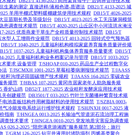
业技术规程
DB21/T 4136-2025 肉用繁育母牛产后饲养管理技术规
霉素类抗生素的测定 直接进样/液相色谱-质谱法
DB21/T 4133-2025 城
 5-2025 羊用半棚式塑料暖棚建筑使用技术规程
DB15/T 4026-2025
遥感监测大豆苗期长势及等级划分
DB15/T 4023-2025 水工无压隧洞模筑
洪安全隐患调查技术规范
DB15/T 4020-2025 山丘区中小河流洪水淹没
 4017-2025 优质燕麦干草生产全程质量控制技术规范
DB15/T
5 湖泊蓄水型人工增雨作业规范
DB15/T 4013-2025 回转式空气预热器
DB15/T 1040-2025 儿童福利机构模拟家庭养育服务质量评价规
B15/T 1037-2025 儿童福利机构集体养育服务质量要求
DB15/T
 1034-2025 儿童福利机构业务档案记录与管理
DB15/T 1033-2025
系技术要求 设备管理
T/SHQAP 010-2025 药品生产全过程数字化
办法
T/JSCMXH 1001-2025 草莓枯萎病测报技术规范
T/JAASS
025 稻麦秸秆沟埋还田固碳增产技术规程
T/JAASS 164-2025 零碳农业
洁服务规范
T/HBAS 107-2025 黄冈市居家老年人助急服务规
2025 香炉山鸡
DB52/T 1877-2025 农业秸秆发酵床应用技术规
节约型机关创建规范
DB3501/T 033-2025 竹叶兰无菌播种繁育技术规
025 锂离子电池盖板结构件用树脂材料的使用技术规范
T/SZBIA 0003-
5 液化天然气冷能发电系统运行维护技术规程
T/SHJNXH 0017-2025 液
G评价指南
T/HNGEA 0013-2025 长输油气管道泥石流治理工程施
质灾害调查技术要求
T/HNGEA 0010-2025 突发地质灾害应急调查规
NAS 026.2-2025 “陪您满意游湘西”服务规范 第2部分：旅行
物
T/GRM 126-2025 钻完井液用封堵防塌剂 丙烯基类聚合