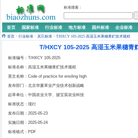
标准搜索：
首页
国家标准
行业标准
地方标准
国外标准
企业标准
首页
>
行业标准
>
其它标准
>
T/HXCY 105-2025 高湿玉米果穗青贮技术规程
T/HXCY 105-2025 高湿玉米果
标准编号：T/HXCY 105-2025
标准名称：高湿玉米果穗青贮技术规程
英文名称：Code of practice for ensiling high
moisture ear corn
发布部门：北京华夏草业产业技术创新战略
联盟
起草单位：中国农业大学、骏宝宸农业科技
股份有限公司、北京林业大学、内蒙古草业
标准状态：现行
技术创新中心有限公司
发布日期：2025-05-23
实施日期：2025-05-24
标准格式：PDF